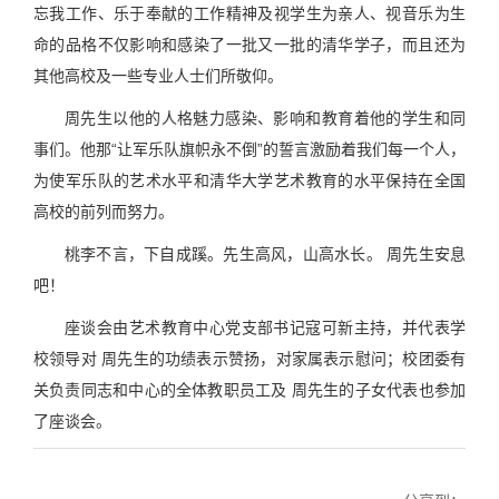
忘我工作、乐于奉献的工作精神及视学生为亲人、视音乐为生
命的品格不仅影响和感染了一批又一批的清华学子，而且还为
其他高校及一些专业人士们所敬仰。
周先生以他的人格魅力感染、影响和教育着他的学生和同
事们。他那“让军乐队旗帜永不倒”的誓言激励着我们每一个人，
为使军乐队的艺术水平和清华大学艺术教育的水平保持在全国
高校的前列而努力。
桃李不言，下自成蹊。先生高风，山高水长。 周先生安息
吧！
座谈会由艺术教育中心党支部书记寇可新主持，并代表学
校领导对 周先生的功绩表示赞扬，对家属表示慰问；校团委有
关负责同志和中心的全体教职员工及 周先生的子女代表也参加
了座谈会。