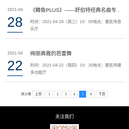
2021-04
《鳟鱼PLUS》——舒伯特经典名曲专场音乐会
28
时间：2021-04-28（周三）19：00地点：蒙民伟音
乐厅
2021-04
绚丽典雅的芭蕾舞
22
时间：2021-04-22（周四）19：20地点：蒙民伟楼
多功能厅
共31条
上页
1
2
3
4
5
6
下页
关注我们